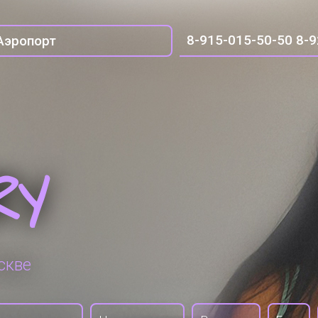
8-915-015-50-50
8-9
Аэропорт
RY
скве